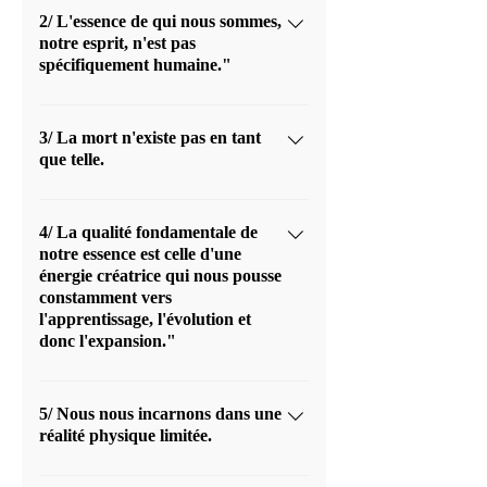
2/ L'essence de qui nous sommes,
notre esprit, n'est pas
spécifiquement humaine."
Elle est une conscience énergétique qui
peut se projeter dans un corps humain
3/ La mort n'existe pas en tant
que telle.
mais qui peut tout aussi bien se
manifester dans d'autres types
Elle n'est que le passage d'une réalité
d'expression de la vie.
vibratoire dense à une réalité vibratoire
4/ La qualité fondamentale de
notre essence est celle d'une
plus élevée et par conséquent dans une
énergie créatrice qui nous pousse
dimension différente. Le véhicule
constamment vers
utilisé, le corps, meurt mais son âme ou
l'apprentissage, l'évolution et
son essence profonde demeure, quant à
donc l'expansion."
elle, intacte.
.
5/ Nous nous incarnons dans une
réalité physique limitée.
Nous nous incarnons dans un corps