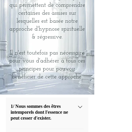
qui permettent de comprendre
certaines des assises sur
lesquelles est basée notre
approche d'hypnose spirituelle
& régressive.
Il n'est toutefois pas nécessaire
pour vous d'adhérer à tous ces
principes pour pouvoir
bénéficier de cette approche.
1/ Nous sommes des êtres
intemporels dont l'essence ne
peut cesser d'exister.
.